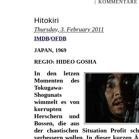
|
KOMMENTARE (
Hitokiri
Thursday, 3. February 2011
IMDB
/
OFDB
JAPAN, 1969
REGIO: HIDEO GOSHA
In den letzen
Momenten des
Tokugawa-
Shogunats
wimmelt es von
korrupten
Herschern und
Bossen, die aus
der chaotischen Situation Profit sc
verbessern wollen. In dieser kurzen Ä