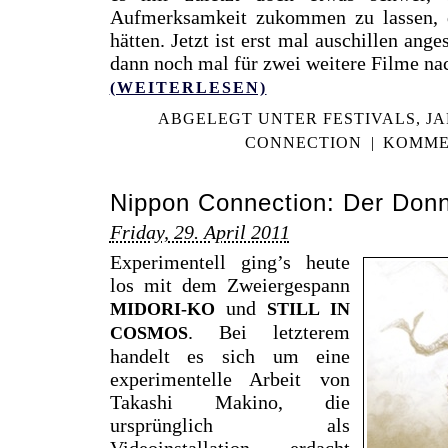
Aufmerksamkeit zukommen zu lassen, di
hätten. Jetzt ist erst mal auschillen ang
dann noch mal für zwei weitere Filme nac
(WEITERLESEN)
ABGELEGT UNTER
FESTIVALS
,
JA
CONNECTION
|
KOMME
Nippon Connection: Der Don
Friday, 29. April 2011
Experimentell ging’s heute
los mit dem Zweiergespann
und
MIDORI-KO
STILL IN
. Bei letzterem
COSMOS
handelt es sich um eine
experimentelle Arbeit von
Takashi Makino, die
ursprünglich als
Videoinstallation erdacht