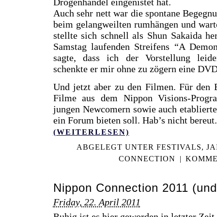
Drogenhandel eingenistet hat.
Auch sehr nett war die spontane Begegn
beim gelangweilten rumhängen und warte
stellte sich schnell als Shun Sakaida h
Samstag laufenden Streifens “A Demo
sagte, dass ich der Vorstellung leid
schenkte er mir ohne zu zögern eine DVD
Und jetzt aber zu den Filmen. Für den E
Filme aus dem Nippon Visions-Progr
jungen Newcomern sowie auch etablierte
ein Forum bieten soll. Hab’s nicht bereut.
(WEITERLESEN)
ABGELEGT UNTER
FESTIVALS
,
JA
CONNECTION
|
KOMME
Nippon Connection 2011 (und 
Friday, 22. April 2011
Ruhig ist es hier geworden in letzter Zeit.