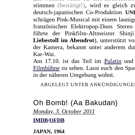
stimmen
(bestätigt!)
, wird es gleich 
deutsch-japanischen Co-Produktion
UN
schrägen Pink-Musical mit einem launig
französischen Elektropop-Duos Stereo
führte der Pinkfilm-Altmeister Shin
Liebestoll im Abendrot
), unterstützt v
der Kamera, bekannt unter anderem du
Kar-Wai.
Am 17.10. ist das Teil im
Palatin
und 
Filmbühne
zu sehen. Lasst euch den Spas
in der näheren Umgebung wohnt.
ABGELEGT UNTER
ANKÜNDIGUNGE
Oh Bomb! (Aa Bakudan)
Monday, 3. October 2011
IMDB
/
OFDB
JAPAN, 1964