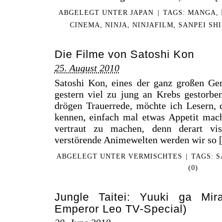
ABGELEGT UNTER
JAPAN
|
TAGS:
MANGA
,
CINEMA
,
NINJA
,
NINJAFILM
,
SANPEI SH
Die Filme von Satoshi Kon
25. August 2010
Satoshi Kon, eines der ganz großen Gen
gestern viel zu jung an Krebs gestorben
drögen Trauerrede, möchte ich Lesern, 
kennen, einfach mal etwas Appetit mac
vertraut zu machen, denn derart vi
verstörende Animewelten werden wir so [.
ABGELEGT UNTER
VERMISCHTES
|
TAGS:
S
(0)
Jungle Taitei: Yuuki ga Mir
Emperor Leo TV-Special)