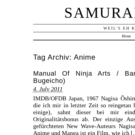
SAMURA
WEIL'S EH 
Home
Tag Archiv:
Anime
Manual Of Ninja Arts / Ba
Bugeicho)
4. July 2011
IMDB/OFDB Japan, 1967 Nagisa Ôshima 
die ich mir in letzter Zeit so reingeta
einige), sahnt dieser bei mir ein
Originalitätsbonus ab. Der einzige Au
gefürchteten New Wave-Auteurs Nagis
Anime und Manga ist ein Film, wie ich [..