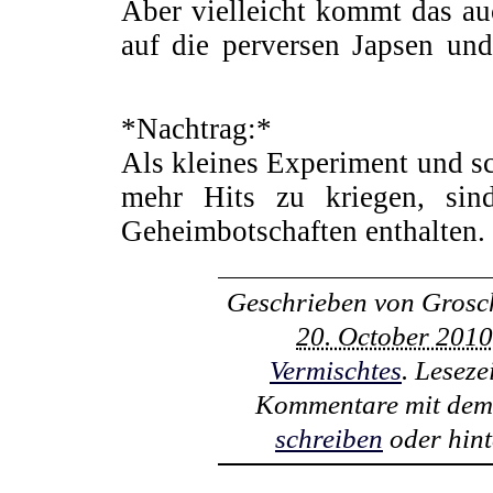
Aber vielleicht kommt das au
auf die perversen Japsen und
*XXX MIT SUSHI*
*Nachtrag:*
*DIGIMON SEX
Als kleines Experiment und s
mehr Hits zu kriegen, sin
Geheimbotschaften enthalten.
Geschrieben von
Grosc
20. October 201
Vermischtes
. Lesez
Kommentare mit de
schreiben
oder hint