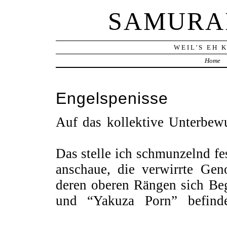
SAMURA
WEIL'S EH 
Home
Engelspenisse
Auf das kollektive Unterbewu
*ARSCHBRAND*
Das stelle ich schmunzelnd f
anschaue, die verwirrte Ge
deren oberen Rängen sich Beg
und “Yakuza Porn” befin
VIAGRA!!
!
*