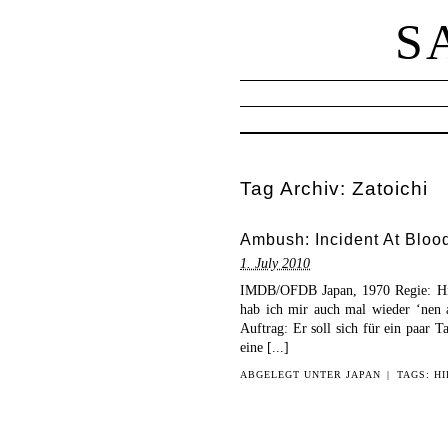
S
Tag Archiv:
Zatoichi
Ambush: Incident At Bloo
1. July 2010
IMDB/OFDB Japan, 1970 Regie: Hir
hab ich mir auch mal wieder ‘nen a
Auftrag: Er soll sich für ein paar 
eine [...]
ABGELEGT UNTER
JAPAN
|
TAGS:
HI