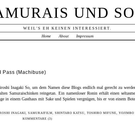
AMURAIS UND S
WEIL'S EH KEINEN INTERESSIERT.
Home
About
Impressum
d Pass (Machibuse)
oshi Inagaki So, um dem Namen diese Blogs endlich mal gerecht zu werde
lten Samuraischinken reingetan. Ein namenloser Ronin erhält einen seltasm
Tage in einem Gasthaus mit Sake und Spielen vergnügen, bis er von einem Bot
ROSHI INAGAKI
,
SAMURAIFILM
,
SHINTARO KATSU
,
TOSHIRO MIFUNE
,
YOJIMBO
KOMMENTARE (3)