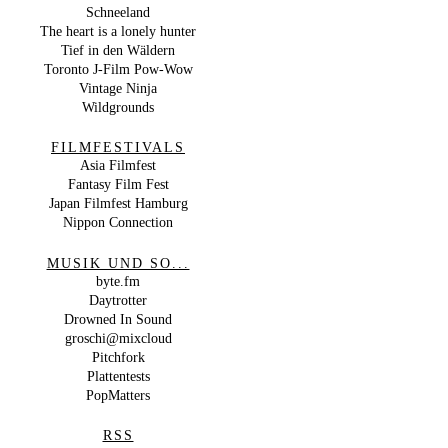
Schneeland
The heart is a lonely hunter
Tief in den Wäldern
Toronto J-Film Pow-Wow
Vintage Ninja
Wildgrounds
FILMFESTIVALS
Asia Filmfest
Fantasy Film Fest
Japan Filmfest Hamburg
Nippon Connection
MUSIK UND SO...
byte.fm
Daytrotter
Drowned In Sound
groschi@mixcloud
Pitchfork
Plattentests
PopMatters
RSS